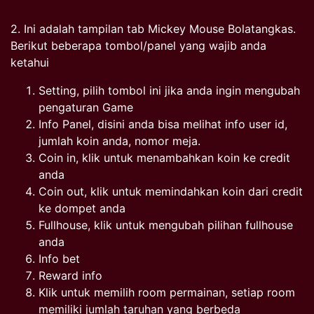
2. Ini adalah tampilan tab Mickey Mouse Bolatangkas.
Berikut beberapa tombol/panel yang wajib anda
ketahui
Setting, pilih tombol ini jika anda ingin mengubah
pengaturan Game
Info Panel, disini anda bisa melihat info user id,
jumlah koin anda, nomor meja.
Coin in, klik untuk menambahkan koin ke credit
anda
Coin out, klik untuk memindahkan koin dari credit
ke dompet anda
Fullhouse, klik untuk mengubah pilihan fullhouse
anda
Info bet
Reward info
Klik untuk memilih room permainan, setiap room
memiliki jumlah taruhan yang berbeda