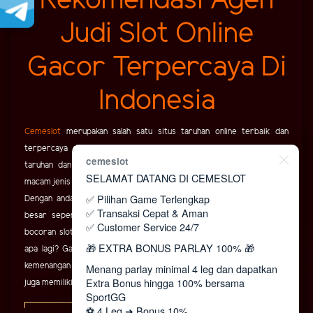
Rekomendasi Agen
Judi Slot Online
Gacor Terpercaya Di
Indonesia
Cemeslot
merupakan salah satu situs taruhan online terbaik dan
terpercaya di indonesia yang menyediakan berbagai macam jenis
cemeslot
taruhan dan dapat hanya dengan 1 id anda sudah dapat berbagai
SELAMAT DATANG DI CEMESLOT
macam jenis taruhan yang ada di Cemeslot.
✅ Pilihan Game Terlengkap
Dengan anda bermain di Cemeslot akan mendapat keuntungan yang
✅ Transaksi Cepat & Aman
besar seperti persentase RTP Slot yang tinggi, pola gacor dan
✅ Customer Service 24/7
bocoran slot gacor hari ini yang akan update setiap harinya! Tunggu
🎁 EXTRA BONUS PARLAY 100% 🎁
apa lagi? Gabung sekarang bersama Cemeslot dan rasakan sensasi
kemenangan yang hanya anda bisa dapatkan di Cemeslot yang mana
Menang parlay minimal 4 leg dan dapatkan
Extra Bonus hingga 100% bersama
juga memiliki tampilan dan fitur yang sudah mutakhir!
SportGG
⚽️ 4 Leg ➜ Bonus 10%